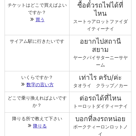
ซื้อตั๋วรถไฟได้ที่
チケットはどこで買えばよい
ไหน
ですか？
買う
スートゥアロットファイダ
イティーナイ
อยากไปสถานี
サイアム駅に行きたいです
สยาม
ヤークパイサターニーサヤ
ーム
เท่าไร ครับ/ค่ะ
いくらですか？
数字の言い方
タオライ クラップ／カー
ต่อรถได้ที่ไหน
どこで乗り換えればよいです
か？
トーロットダイティーナイ
บอกที่ลงรถหน่อย
降りる所で教えて下さい
降りる
ボークティーロンロットノ
イ