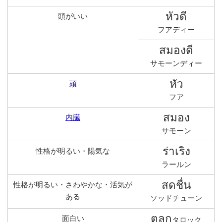
หัวดี
頭がいい
フアディー
สมองดี
サモーンディー
หัว
頭
フア
สมอง
内臓
サモーン
ร่าเริง
性格が明るい・陽気な
ラールン
สดชื่น
性格が明るい・さわやかな・活気が
ある
ソッドチューン
ตลก
面白い
タロック