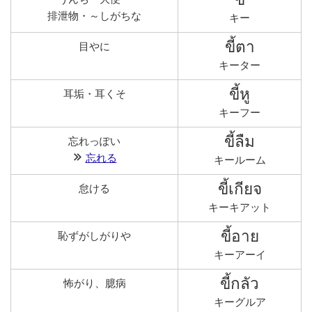
排泄物・～しがちな
キー
ขี้ตา
目やに
キーター
ขี้หู
耳垢・耳くそ
キーフー
ขี้ลืม
忘れっぽい
忘れる
キールーム
ขี้เกียจ
怠ける
キーキアット
ขี้อาย
恥ずがしがりや
キーアーイ
ขี้กลัว
怖がり、臆病
キーグルア