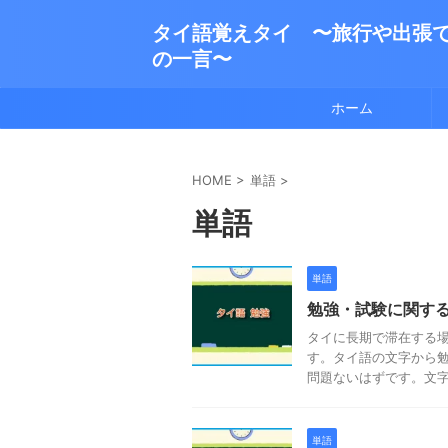
タイ語覚えタイ 〜旅行や出張
の一言〜
ホーム
HOME
>
単語
>
単語
単語
勉強・試験に関す
タイに長期で滞在する
す。タイ語の文字から
問題ないはずです。文字が
単語