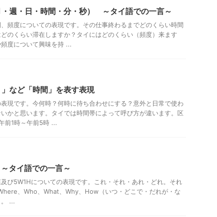
月・週・日・時間・分・秒） ～タイ語での一言～
間、頻度についての表現です。その仕事終わるまでどのくらい時間
はどのくらい滞在しますか？タイにはどのくらい（頻度）来ます
度について興味を持 ...
？」など「時間」を表す表現
の表現です。今何時？何時に待ち合わせにする？意外と日常で使わ
ないかと思います。タイでは時間帯によって呼び方が違います。区
1時～午前5時 ...
 ～タイ語での一言～
及び5W1Hについての表現です。これ・それ・あれ・どれ。それ
Where、Who、What、Why、How（いつ・どこで・だれが・な
...