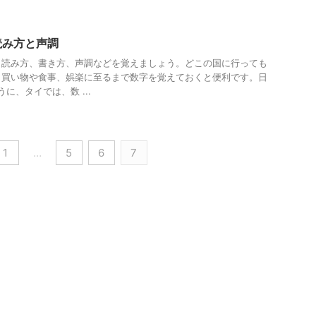
読み方と声調
と読み方、書き方、声調などを覚えましょう。どこの国に行っても
。買い物や食事、娯楽に至るまで数字を覚えておくと便利です。日
に、タイでは、数 ...
1
…
5
6
7