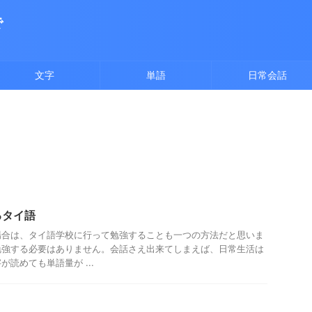
で
文字
単語
日常会話
るタイ語
場合は、タイ語学校に行って勉強することも一つの方法だと思いま
勉強する必要はありません。会話さえ出来てしまえば、日常生活は
読めても単語量が ...