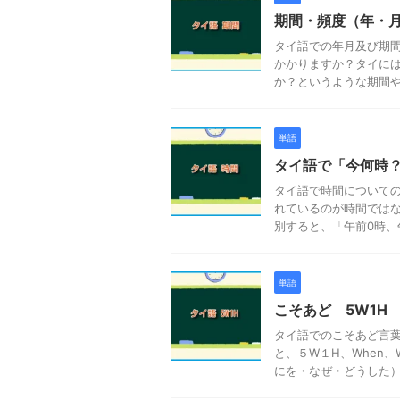
期間・頻度（年・
タイ語での年月及び期
かかりますか？タイに
か？というような期間や頻
単語
タイ語で「今何時
タイ語で時間について
れているのが時間では
別すると、「午前0時、午前
単語
こそあど 5W1H
タイ語でのこそあど言葉
と、５W１H、When、
にを・なぜ・どうした）。 