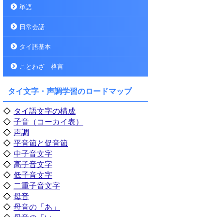
単語
日常会話
タイ語基本
ことわざ 格言
タイ文字・声調学習のロードマップ
◇
タイ語文字の構成
◇
子音（コーカイ表）
◇
声調
◇
平音節と促音節
◇
中子音文字
◇
高子音文字
◇
低子音文字
◇
二重子音文字
◇
母音
◇
母音の「あ」