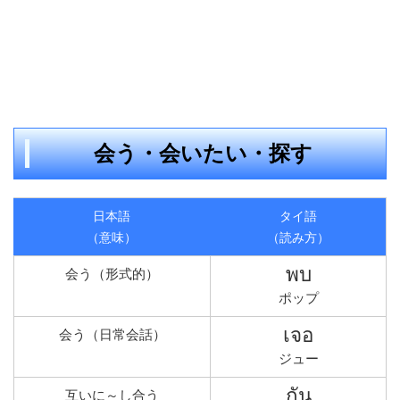
会う・会いたい・探す
日本語
タイ語
（意味）
（読み方）
พบ
会う（形式的）
ポップ
เจอ
会う（日常会話）
ジュー
กัน
互いに～し合う