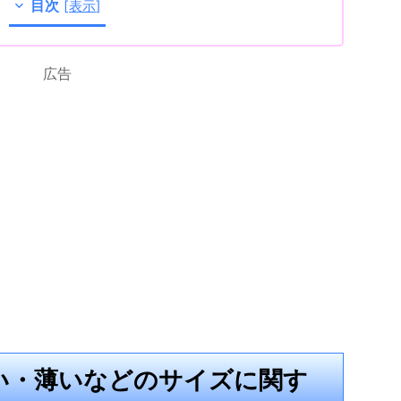
目次
[
表示
]
広告
い・薄いなどのサイズに関す