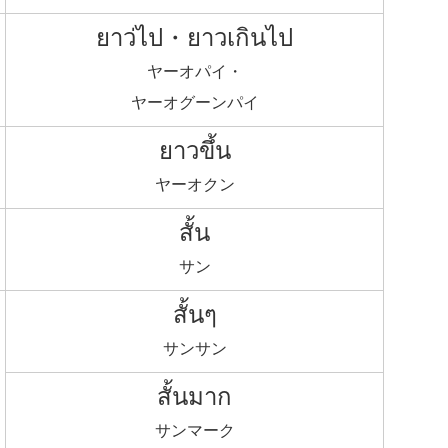
ยาว่ไป・ยาวเกินไป
ヤーオパイ・
ヤーオグーンパイ
ยาวขึ้น
ヤーオクン
สั้น
サン
สั้นๆ
サンサン
สั้นมาก
サンマーク