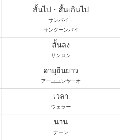
สั้นไป・สั้นเกินไป
サンパイ・
サングーンパイ
สั้นลง
サンロン
อายุยืนยาว
アーユユンヤーオ
เวลา
ウェラー
นาน
ナーン