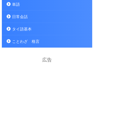
単語
日常会話
タイ語基本
ことわざ 格言
広告