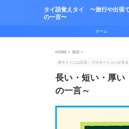
タイ語覚えタイ 〜旅行や出張
の一言〜
ホーム
HOME
>
単語
>
本サイトには広告・プロモーションが含ま
長い・短い・厚い
の一言～