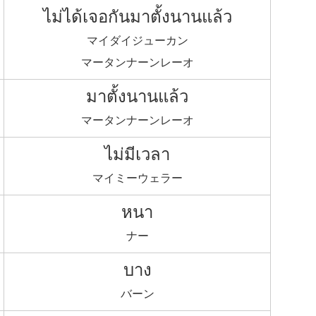
ไม่ได้เจอกันมาตั้งนานแล้ว
マイダイジューカン
マータンナーンレーオ
มาตั้งนานแล้ว
マータンナーンレーオ
ไม่มีเวลา
マイミーウェラー
หนา
ナー
บาง
バーン