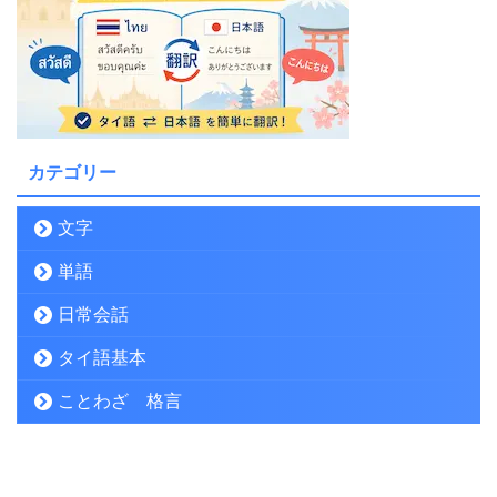
カテゴリー
文字
単語
日常会話
タイ語基本
ことわざ 格言