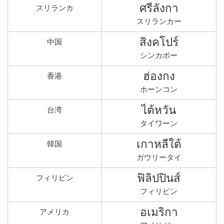
ศรีลังกา
スリランカ
スリランカー
สิงคโปร์
中国
シンカポー
ฮ่องกง
香港
ホーンコン
ไต้หวัน
台湾
タイワーン
เกาหลีใต้
韓国
ガウリータイ
ฟิลิปปินส์
フィリピン
フィリピン
อเมริกา
アメリカ