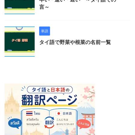
言～
単語
タイ語で野菜や根菜の名前一覧