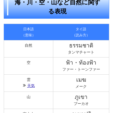
海・川・空・山など自然に関す
る表現
日本語
タイ語
（意味）
（読み方）
ธรรมชาติ
自然
タンマチャート
ฟ้า・ท้องฟ้า
空
ファー・トーンファー
เมฆ
雲
天気
メーク
ภูเขา
山
プーカオ