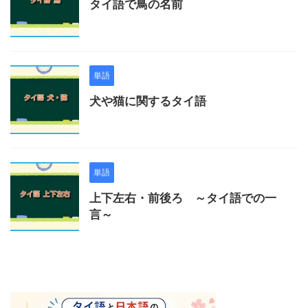
タイ語で鳥の名前
単語
犬や猫に関するタイ語
単語
上下左右・前後ろ ～タイ語での一
言～