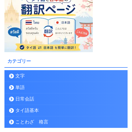
カテゴリー
文字
単語
日常会話
タイ語基本
ことわざ 格言