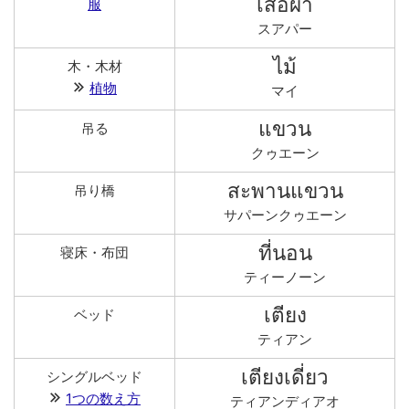
เสื้อผ้า
服
スアパー
ไม้
木・木材
植物
マイ
แขวน
吊る
クゥエーン
สะพานแขวน
吊り橋
サパーンクゥエーン
ที่นอน
寝床・布団
ティーノーン
เตียง
ベッド
ティアン
เตียงเดี่ยว
シングルベッド
1つの数え方
ティアンディアオ