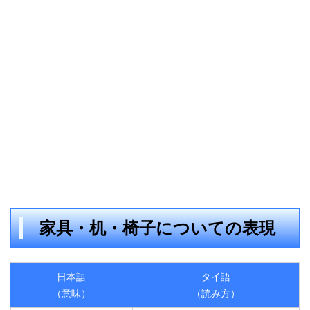
家具・机・椅子についての表現
日本語
タイ語
（意味）
（読み方）